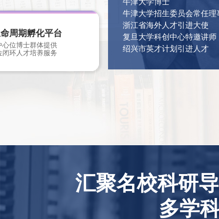
牛津大学博士
牛津大学招生委员会常任理
浙江省海外人才引进大使
生命周期孵化平台
复旦大学科创中心特邀讲师
中心位博士群体提供
绍兴市英才计划引进人才
位闭环人才培养服务
汇聚名校科研导
多学科