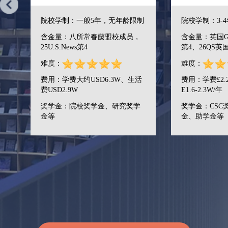
5年，无年龄限制
院校学制：3-4年，无年龄限制
春藤盟校成员，
含金量：英国G5院校、26QS世界
第4、26QS英国第2
难度：
SD6.3W、生活
费用：学费£2.2-3W/年、生活费
E1.6-2.3W/年
学金、研究奖学
奖学金：CSC奖学金、院校奖学
金、助学金等