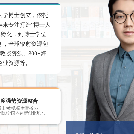
牛津大学博士创立，依托
年来专注打造“博士人
术孵化，到博士学位
务，全球辐射资源包
教授资源、300+海
企业资源等。
维度强势资源整合
士/教授/招生官/企业
外院校/国内创新创业基地